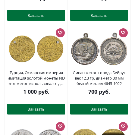
Заказать
Заказать
Турция, Османская империя
Ливан жетон города Бейрут
имитация золотой монеты ND
вес 12,3 гр, диаметр 30 мм
этот жетон использовался для
белый металл 4645-1022
украшений для женщин того
1 000
руб.
700
руб.
времени (часто их вешали
исполнительцы "танца-
живота") латунь 4655-128
Заказать
Заказать