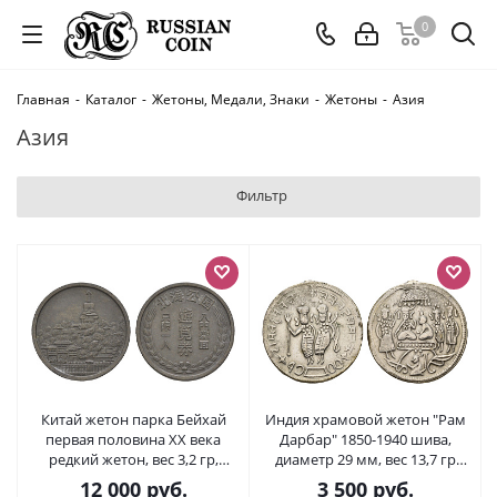
0
Главная
-
Каталог
-
Жетоны, Медали, Знаки
-
Жетоны
-
Азия
Азия
Фильтр
Китай жетон парка Бейхай
Индия храмовой жетон "Рам
первая половина XX века
Дарбар" 1850-1940 шива,
редкий жетон, вес 3,2 гр,
диаметр 29 мм, вес 13,7 гр
диаметр 22 мм цинк 603-311
белый металл 4127-1441
12 000
руб.
3 500
руб.