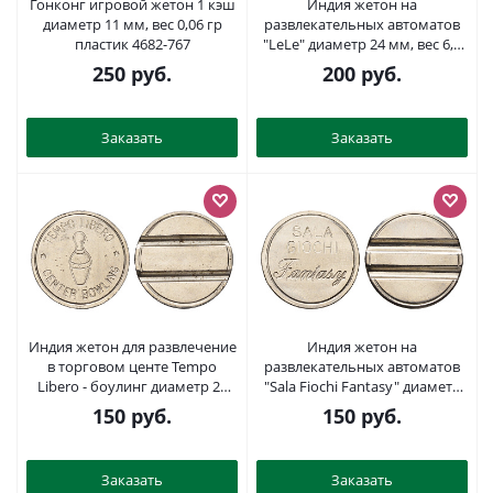
Гонконг игровой жетон 1 кэш
Индия жетон на
диаметр 11 мм, вес 0,06 гр
развлекательных автоматов
пластик 4682-767
"LeLe" диаметр 24 мм, вес 6,2
гр нержавеющая сталь 4670-
250
руб.
200
руб.
517
Заказать
Заказать
Индия жетон для развлечение
Индия жетон на
в торговом центе Tempo
развлекательных автоматов
Libero - боулинг диаметр 24
"Sala Fiochi Fantasy" диаметр
мм, вес 6 гр нержавеющая
24 мм, вес 6 гр нержавеющая
150
руб.
150
руб.
сталь 4670-553
сталь 4670-551
Заказать
Заказать