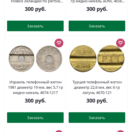
Новой Зеландии по регби)
гр медно-никель aUNC 4656-
Брайан Локор 1989 диаметр
622
300
руб.
300
руб.
27 мм, вес 8,3 гр медно-никель
aUNC 4656-446
Заказать
Заказать
Израиль телефонный жетон
Турция телефонный жетон
1981 диаметр 19 мм, вес 5,7 гр
диаметр 22,6 мм, вес 6 гр
медно-никель 4674-1217
латунь 4670-121
300
руб.
300
руб.
Заказать
Заказать