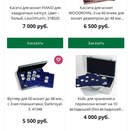
Касета для монет PIANO для
Кассета для монет
квадратных капсул. Цвет -
WOODROYAL-3 на 60 ячеек для
белый. Leuchtturm. 318020
монет диаметром до 48 мм.
42348
7 000
руб.
6 500
руб.
Заказать
Заказать
Футляр для 60 монет до 48 мм.,
Кейс для хранения и
с 3-мя планшетами, Darkroyal-
переноски монет на 10
3. 41348
вкладышей (без вкладышей).
322142-с
4 000
руб.
5 500
руб.