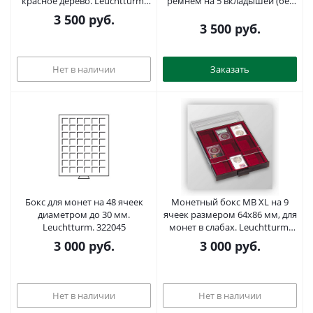
красное дерево. Leuchtturm.
ремнем на 5 вкладышей (без
337934
вкладышей). 342868-с
3 500
руб.
3 500
руб.
Нет в наличии
Заказать
Бокс для монет на 48 ячеек
Монетный бокс МВ XL на 9
диаметром до 30 мм.
ячеек размером 64х86 мм, для
Leuchtturm. 322045
монет в слабах. Leuchtturm.
335666
3 000
руб.
3 000
руб.
Нет в наличии
Нет в наличии