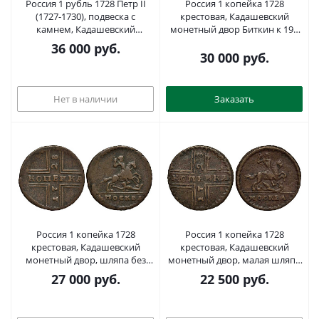
Россия 1 рубль 1728 Петр II
Россия 1 копейка 1728
(1727-1730), подвеска с
крестовая, Кадашевский
камнем, Кадашевский
монетный двор Биткин к 197
монетный двор Биткин 49, KM
медь 00-820-61
36 000
руб.
182.2, Dav. 1668 серебро 00-
30 000
руб.
813-81
Нет в наличии
Заказать
Россия 1 копейка 1728
Россия 1 копейка 1728
крестовая, Кадашевский
крестовая, Кадашевский
монетный двор, шляпа без
монетный двор, малая шляпа
полей Биткин к 186 R медь 00-
с полями Биткин к 189 R медь
27 000
руб.
22 500
руб.
000-00
00-000-00