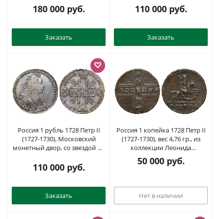
крупными буквами, желтая
57
180 000
руб.
110 000
руб.
Биткин 178 R1 медь 10-016-37
Заказать
Заказать
Россия 1 рубль 1728 Петр II
Россия 1 копейка 1728 Петр II
(1727-1730), Московский
(1727-1730), вес 4,76 гр., из
монетный двор, со звездой на
коллекции Леонида
груди, в конце надписи точка
Содермана Биткин 186 R медь
50 000
руб.
Биткин 77 серебро 10-017-12
00-000-00
110 000
руб.
Заказать
Нет в наличии