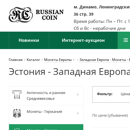
м. Динамо, Ленинградский
36 стр. 39
Время работы: Пн – Пт: с 
Сб и Вс - нерабочие дни
Новинки
Интернет-аукцион
Главная
-
Каталог
-
Монеты Европы
-
Западная Европа - Монеты - 
Эстония - Западная Европ
Античность и раннее
Фильтр:
Цена
Средневековье
Монеты - Германия
По цене (убывание)