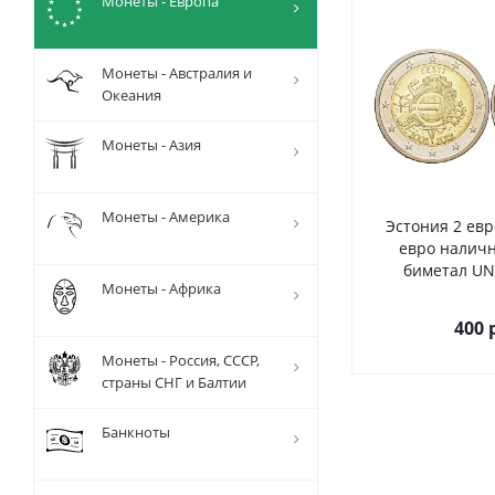
Монеты - Европа
Монеты - Австралия и
Океания
Монеты - Азия
Монеты - Америка
Эстония 2 евр
евро налич
биметал UN
Монеты - Африка
400
р
Монеты - Россия, СССР,
страны СНГ и Балтии
Банкноты