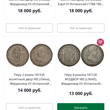
Фердинанд VII Испанский
Карл IV Испанский (1788-1808)
(1808-1821), красивая
KM 95 серебро 00-000-00
18 000
руб.
18 000
руб.
золотисто-голубая патина KM
117.1 серебро 00-000-00
Нет в наличии
Нет в наличии
Перу 2 реала 1819 JP,
Перу 8 реалов 1813 JP,
монетный двор ME (Лима),
МОДВОР ME (LIMAE),
Фердинанд VII Испанский
Фердинанд VII Испанский
(1808-1821) KM 115.1 серебро
(1808-1821) KM 117.1 серебро
14 000
руб.
00-000-00
11-271-15
13 000
руб.
Нет в наличии
Заказать