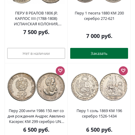
ПЕРУ 8 РЕАЛОВ 1806 JP,
Перу 1 песета 1880 KM 200
КАРЛОС IIII (1788-1808)
серебро 272-621
ИСПАНСКАЯ КОЛОНИЯ,
МОНДВОР LIMA, ПРОБА 903,
7 500
руб.
ВЕС 26,9 ГР. KM 97 серебро 413-
7 000
руб.
1445
Нет в наличии
Заказать
Перу 200 инти 1986 150 лет со
Перу 1 соль 1869 KM 196
дня рождения Андрес Авелино
серебро 1526-1434
Касерес KM 299 серебро UNC
413-4245
6 500
руб.
6 500
руб.