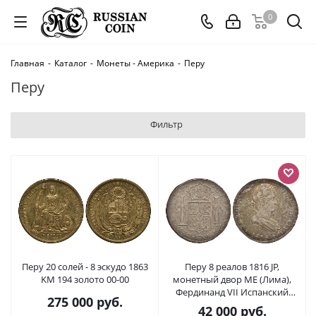
0
Главная
-
Каталог
-
Монеты - Америка
-
Перу
Перу
Фильтр
Перу 20 солей - 8 эскудо 1863
Перу 8 реалов 1816 JP,
KM 194 золото 00-00
монетный двор ME (Лима),
Фердинанд VII Испанский
275 000
руб.
(1808-1821), красивая
42 000
руб.