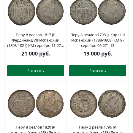
Перу 8 реалов 1817 JP,
Перу 8 реалов 1798 IJ, Карл IIII
Фердинанд VII Испанский
Испанский (1788-1808) KM 97
(1808-1821) KM серебро 11-271-
серебро 06-271-13
21
21 000
руб.
19 000
руб.
Заказать
Заказать
Перу 8 реалов 1820 JP,
Перу 2 реала 1796 JP,
монетный двор ME (Лима),
монетный двор ME (Лима),