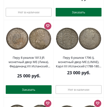
золотисто-голубая патина KM
117.1 серебро 00-802-06
Нет в наличии
Заказать
Перу 8 реалов 1813 JP,
Перу 8 реалов 1796 IJ,
монетный двор ME (Лима),
монетный двор ME (LIMAE),
Фердинанд VII Испанский
Карл IIII Испанский (1788-1808)
(1808-1821) KM 117.1 серебро
KM 97 серебро 00-00
23 000
руб.
00-802-05
25 000
руб.
Заказать
Нет в наличии