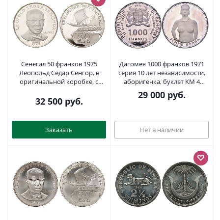
Сенегал 50 франков 1975
Дагомея 1000 франков 1971
Леопольд Седар Сенгор, в
серия 10 лет независимости,
оригинальной коробке, с
аборигенка, буклет KM 4
сертификатом KM 5 серебро
серебро PROOF 11-175-22-2
29 000
руб.
PROOF 8-2-07-19
32 500
руб.
Заказать
Нет в наличии