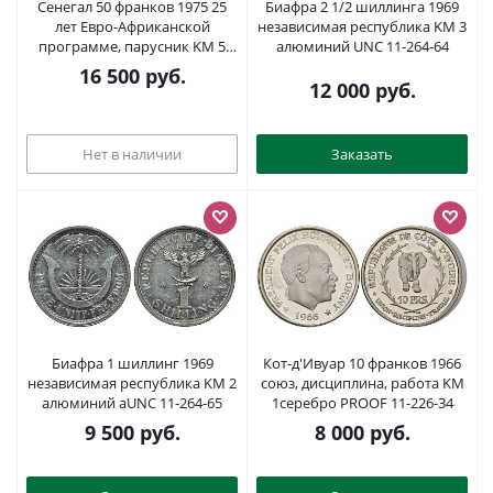
Сенегал 50 франков 1975 25
Биафра 2 1/2 шиллинга 1969
лет Евро-Африканской
независимая республика KM 3
программе, парусник KM 5
алюминий UNC 11-264-64
серебро UNC 00-801-19
16 500
руб.
12 000
руб.
Нет в наличии
Заказать
Биафра 1 шиллинг 1969
Кот-д'Ивуар 10 франков 1966
независимая республика KM 2
союз, дисциплина, работа KM
алюминий aUNC 11-264-65
1серебро PROOF 11-226-34
9 500
руб.
8 000
руб.