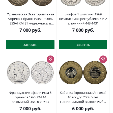
Французская Экваториальная
Биафра 1 шиллинг 1969
Африка 1 франк 1948 PROBA,
независимая республика KM 2
ESSAI KM E1 медно-никель
алюминий 443-1431
UNC 5010-725
7 000
руб.
7 000
руб.
Заказать
Заказать
Французские афар и исса 5
Кабинда (провинция Анголы)
франков 1975 KM 14
10 эскудо 2006 5 лет
алюминий UNC 633-613
Национальной валюте Рыба-
меч биметалл UNC 1080-7-33
7 000
руб.
6 000
руб.