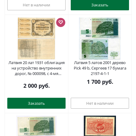
Нет в наличии
Заказать
Латвия 20 лат 1931 облигация
Латвия 5 латов 2001 дерево
на устройство внутренних
Pick 49 b, Сергеев 17 бумага
дорог, № 000098, с 4-мя
2197-4-1-1
купонами. Водяной знак
1 700
руб.
"плетенка" бумага 510-27-1-1
2 000
руб.
Заказать
Нет в наличии