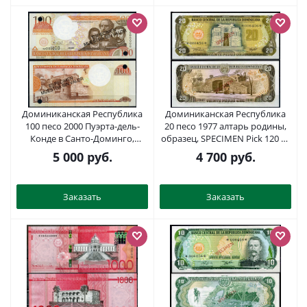
Доминиканская Республика
Доминиканская Республика
100 песо 2000 Пуэрта-дель-
20 песо 1977 алтарь родины,
Конде в Санто-Доминго,
образец, SPECIMEN Pick 120 s1
Пабло Дуарте, Франциско
бумага UNC (пресс) 451-811-2
5 000
руб.
4 700
руб.
Санчес, Матас Рамон.
"Образец". С диагональной
надпечаткой слова
Заказать
Заказать
"Especimen" и
перфорационными
отверстиями Pick 167 a s
бумага UNC (пресс) 451-678-1