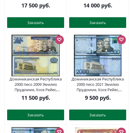
крепость дона Диего Колона
национальный театр,
17 500
руб.
14 000
руб.
(сына Христофора Колумба)
"Образец". С диагональной
Pick 158 c бумага UNC (пресс)
надпечаткой слова
451-11-1
"Especimen" и
Заказать
Заказать
перфорационными
отверстиями Pick 164 a s
бумага UNC (пресс) 451-720-3
Доминиканская Республика
Доминиканская Республика
2000 песо 2009 Эмилио
2000 песо 2021 Эмилио
Прудомме, Хосе Рейес,
Прудомме, Хосе Рейес,
национальный театр Pick 181
национальный театр Pick 194
11 500
руб.
9 500
руб.
b бумага UNC (пресс) 451-681-3
бумага UNC (пресс) 451-658-3
Заказать
Заказать