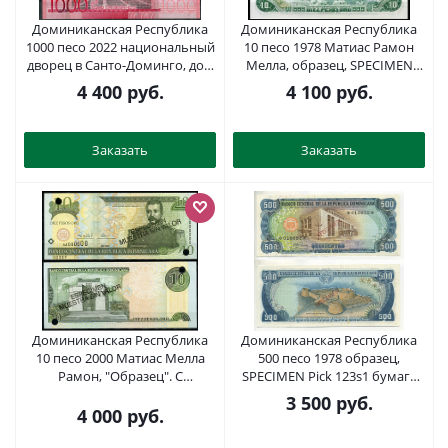
Доминиканская Республика
Доминиканская Республика
1000 песо 2022 национальный
10 песо 1978 Матиас Рамон
дворец в Санто-Доминго, дом
Мелла, образец, SPECIMEN
Диего Колумба Pick 193 g
Pick 119 s1 бумага UNC (пресс)
4 400
руб.
4 100
руб.
бумага UNC (пресс) 451-1024-1
451-811-1
Заказать
Заказать
Доминиканская Республика
Доминиканская Республика
10 песо 2000 Матиас Мелла
500 песо 1978 образец,
Рамон, "Образец". С
SPECIMEN Pick 123s1 бумага
диагональной надпечаткой
UNC (пресс) 000-00-00
3 500
руб.
слова "Especimen" и
4 000
руб.
перфорационными