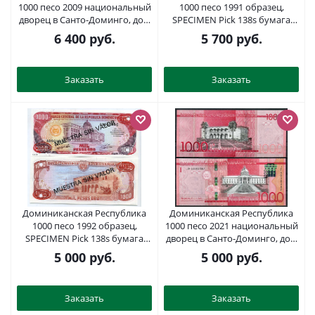
1000 песо 2009 национальный
1000 песо 1991 образец,
дворец в Санто-Доминго, дом
SPECIMEN Pick 138s бумага
Диего Колумба Pick 180 b
UNC (пресс) 451-231-3
6 400
руб.
5 700
руб.
бумага UNC (пресс) 451-681-1
Заказать
Заказать
Доминиканская Республика
Доминиканская Республика
1000 песо 1992 образец,
1000 песо 2021 национальный
SPECIMEN Pick 138s бумага
дворец в Санто-Доминго, дом
UNC (пресс) 451-232-1
Диего Колумба Pick 193 e
5 000
руб.
5 000
руб.
бумага UNC (пресс) 451-658-2
Заказать
Заказать