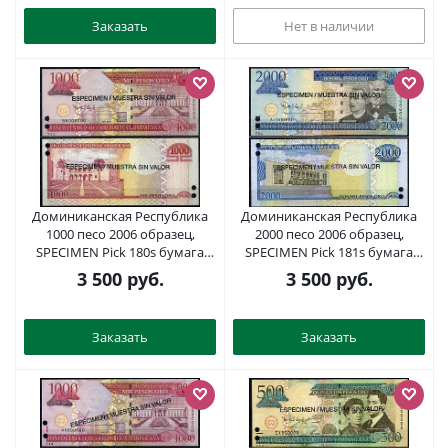
отверстиями Pick 159 a s
бумага UNC (пресс) 451-170-2
Заказать
Нет в наличии
Доминиканская Республика
Доминиканская Республика
1000 песо 2006 образец,
2000 песо 2006 образец,
SPECIMEN Pick 180s бумага
SPECIMEN Pick 181s бумага
UNC (пресс) 2197-40-3-2
UNC (пресс) 2197-41-1-1
3 500
руб.
3 500
руб.
Заказать
Заказать