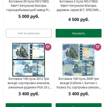
Ботсвана 20 пула ND (1982)
Ботсвана 2 пула ND (1982)
Кветт Кетумиле Масире,
Кветт Кетумиле Масире,
горнодобывающий завод Pick
деревня, серия B/7, SPECIMEN
10d бумага UNC (пресс) 000-00-
Pick 7s2 бумага UNC (пресс)
5 000
руб.
00
451-436-3
4 500
руб.
Нет в наличии
Заказать
Ботсвана 100 пула 2012 Три
Ботсвана 100 пула 2009 три
вождя, сортировка алмазов,
вождя (Себеле I, Батоен I,
алмазные рудники Pick 33 с
Кхама III), сортровка алмазов
бумага UNC (пресс) 2197-37-1-1
Pick 33 бумага UNC (пресс)
3 400
руб.
3 400
руб.
451-203-2