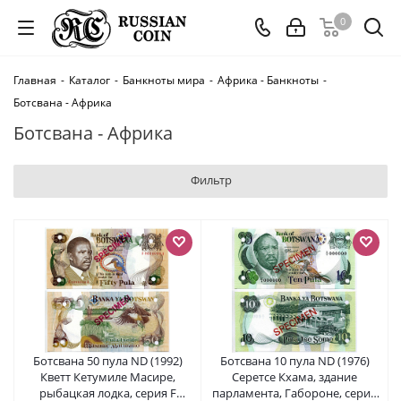
0
Главная
-
Каталог
-
Банкноты мира
-
Африка - Банкноты
-
Ботсвана - Африка
Ботсвана - Африка
Фильтр
Ботсвана 50 пула ND (1992)
Ботсвана 10 пула ND (1976)
Кветт Кетумиле Масире,
Серетсе Кхама, здание
рыбацкая лодка, серия F
парламента, Габороне, серия