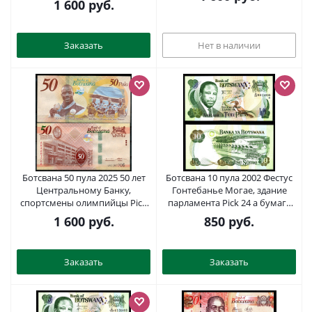
1 600
руб.
Заказать
Нет в наличии
Ботсвана 50 пула 2025 50 лет
Ботсвана 10 пула 2002 Фестус
Центральному Банку,
Гонтебанье Могае, здание
спортсмены олимпийцы Pick
парламента Pick 24 a бумага
37 a бумага UNC (пресс) 446-
UNC (пресс) 2197-43-1-1
1 600
руб.
850
руб.
30-2
Заказать
Заказать