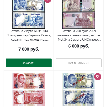
Ботсвана 2 пула ND (1976)
Ботсвана 200 пула 2009
Президент сэр Серетсе Кхама,
учитель с учениками, зебры
серая птица-отходница
Pick 34 a бумага UNC (пресс)
(Corythaixoides concolor) Pick 2
00-00
6 000
руб.
бумага UNC (пресс) 451-735-3
7 000
руб.
Заказать
Нет в наличии