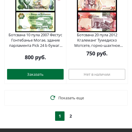
Ботсвана 10 пула 2007 Фестус
Ботсвана 20 пула 2012
Гонтебанье Могае, здание
Кгалеманг Тумедиско
парламента Pick 24 b бумага
Мотсете, горно-шахтное
aUNC 2197-43-2-2
оборудование Pick 31 c бумага
750
руб.
UNC (пресс) 2197-42-1-1
800
руб.
Заказать
Нет в наличии
Показать еще
1
2