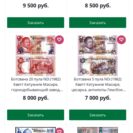
0000000 A, SPECIMEN Pick 14s2
D/4, SPECIMEN Pick 4s2 бумага
9 500
руб.
8 500
руб.
бумага UNC (пресс) 451-240-3
UNC (пресс) 451-437-2
Заказать
Заказать
Ботсвана 20 пула ND (1982)
Ботсвана 5 пула ND (1982)
Кветт Кетумиле Масире,
Кветт Кетумиле Масире,
горнодобывающий завод,
цесарка, антилопы Гемсбок,
серия Е/5, SPECIMEN Pick 10s2
серия С/6, SPECIMEN Pick 8s2
8 000
руб.
7 000
руб.
бумага UNC (пресс) 451-437-3
бумага UNC (пресс) 451-437-1
Заказать
Заказать