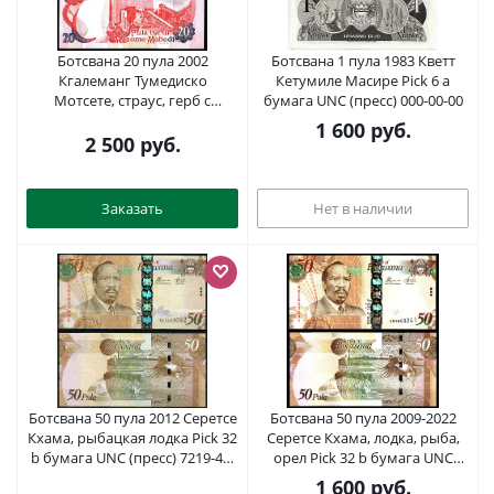
Ботсвана 20 пула 2002
Ботсвана 1 пула 1983 Кветт
Кгалеманг Тумедиско
Кетумиле Масире Pick 6 а
Мотсете, страус, герб с
бумага UNC (пресс) 000-00-00
зебрами и щитом, на
1 600
руб.
обратной стороне::
2 500
руб.
горнодобывающее
оборудование Pick 25 a
бумага UNC (пресс) 2197-42-2-2
Заказать
Нет в наличии
Ботсвана 50 пула 2012 Серетсе
Ботсвана 50 пула 2009-2022
Кхама, рыбацкая лодка Pick 32
Серетсе Кхама, лодка, рыба,
b бумага UNC (пресс) 7219-49-
орел Pick 32 b бумага UNC
2-2
(пресс) 451-1196-3
1 600
руб.