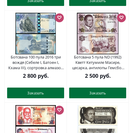
Заказать
Заказать
Ботсвана 100 пула 2016 три
Ботсвана 5 пула ND (1992)
вождя (Себеле I, Батоен I,
Кветт Кетумиле Масире,
Кхама III), сортровка алмазов
цесарка, антилопы Гемсбок
Pick 33 d бумага UNC (пресс)
Pick 11 бумага UNC (пресс)
2 800
руб.
2 500
руб.
448-17-3
451-451-3
Заказать
Заказать