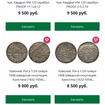
Чак, Квадрат KM 120 серебро
Чак, Квадрат KM 120 серебро
PROOF 11-124-12
PROOF 2-5-2-19
9 500
руб.
9 500
руб.
Заказать
Заказать
Ливония, Рига 1/24 талера
Ливония, Рига 1/24 талера
1648 Шведская оккупация,
1648 Шведская оккупация,
Кристина (1632-1654),
Кристина (1632-1654),
минтмарк собака, вес 0,71 гр.
минтмарк собака, вес 1,01 гр.
9 000
руб.
8 500
руб.
KM 3, S.B. 2 a серебро 1516-622
KM 3 серебро 1516-615
Заказать
Заказать