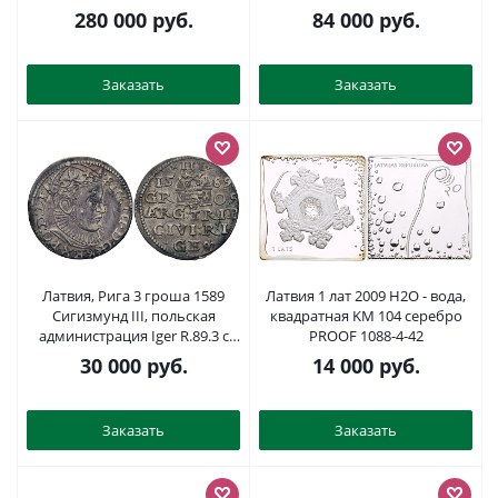
Хильдебранд I, стр. 262, 14 a.
коробке серебро PROOF 14-
280 000
руб.
84 000
руб.
RR серебро 10-002-63
01-01-07
Заказать
Заказать
Латвия, Рига 3 гроша 1589
Латвия 1 лат 2009 H2O - вода,
Сигизмунд III, польская
квадратная KM 104 серебро
администрация Iger R.89.3 c
PROOF 1088-4-42
var. R, Kopicki 8178 (R2).
30 000
руб.
14 000
руб.
серебро 00-807-18
Заказать
Заказать