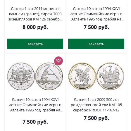
Латвия 1 лат 2011 монета с
Латвия 10 латов 1994 XXVI
камнем (гранит), тираж 7000
летние Олимпийские игры в
экземпляров KM 126 серебро
Атланте 1996 год, гребля на
PROOF 5-4-4-37
каноэ KM 24 серебро PROOF
8 000
руб.
7 500
руб.
02-115-31
Заказать
Заказать
Латвия 10 латов 1994 XXVI
Латвия 1 лат 2009 500 лет
летние Олимпийские игры в
рождественской ели KM 105
Атланте 1996 год, гребля на
серебро PROOF 11-167-12
каноэ KM 24 серебро PROOF
7 500
руб.
04-174-32
7 500
руб.