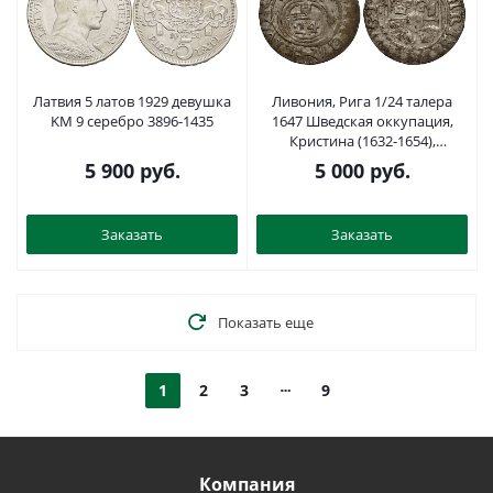
Латвия 5 латов 1929 девушка
Ливония, Рига 1/24 талера
KM 9 серебро 3896-1435
1647 Шведская оккупация,
Кристина (1632-1654),
минтмарк собака, вес 1,17 гр.
5 900
руб.
5 000
руб.
KM 3 серебро 1516-621
Заказать
Заказать
Показать еще
1
2
3
9
Компания