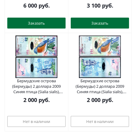
Гамильтон Pick 28 b бумага
Pick 50 a бумага UNC (пресс)
6 000
руб.
3 100
руб.
UNC (пресс) 451-1333-3
7199-11-3
Заказать
Заказать
Бермудские острова
Бермудские острова
(Бермуды) 2 доллара 2009
(Бермуды) 2 доллара 2009
Синяя птица (Sialia sialis),
Синяя птица (Sialia sialis),
Часовая башня на верфи
Часовая башня на верфи
2 000
руб.
2 000
руб.
(Гамильтон), Нептун Pick 57 b
(Гамильтон), Нептун Pick 57 c
бумага UNC (пресс) 7548-70-3-2
бумага UNC (пресс) 7548-68-1-1
Нет в наличии
Нет в наличии