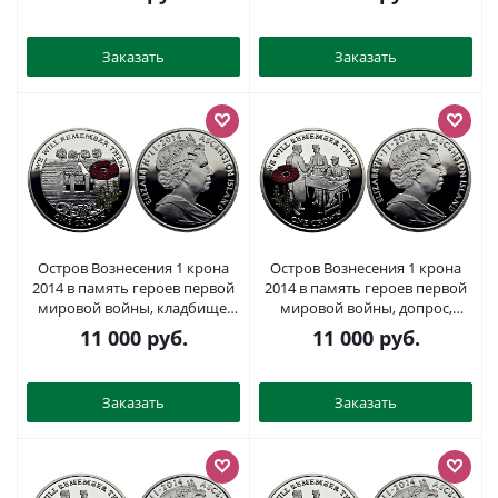
пьедфорт, тираж 500
серебро, эмаль PROOF 1071-3-
экземпляров KM P1 серебро
52
PROOF 11-080-41
Заказать
Заказать
Остров Вознесения 1 крона
Остров Вознесения 1 крона
2014 в память героев первой
2014 в память героев первой
мировой войны, кладбище,
мировой войны, допрос,
красный мак KM NEW
красный мак KM NEW
11 000
руб.
11 000
руб.
серебро, эмаль PROOF 1071-2-
серебро, эмаль PROOF 1071-3-
12
61
Заказать
Заказать