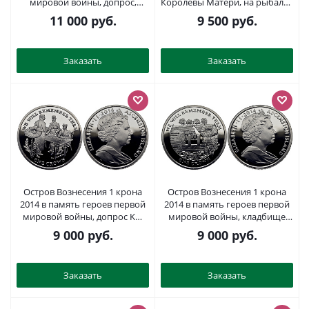
мировой войны, допрос,
Королевы Матери, на рыбалке
красный мак KM NEW
KM 7a серебро PROOF 11-076-
11 000
руб.
9 500
руб.
серебро, эмаль PROOF 1071-3-
12
53
Заказать
Заказать
Остров Вознесения 1 крона
Остров Вознесения 1 крона
2014 в память героев первой
2014 в память героев первой
мировой войны, допрос KM
мировой войны, кладбище
NEW серебро PROOF 1071-3-41
KM NEW серебро PROOF 1071-
9 000
руб.
9 000
руб.
1-61
Заказать
Заказать