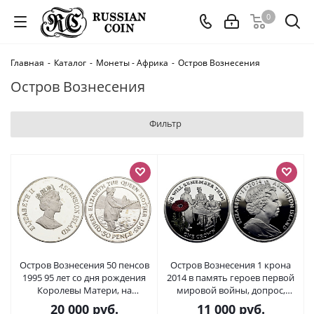
0
Главная
-
Каталог
-
Монеты - Африка
-
Остров Вознесения
Остров Вознесения
Фильтр
Остров Вознесения 50 пенсов
Остров Вознесения 1 крона
1995 95 лет со дня рождения
2014 в память героев первой
Королевы Матери, на
мировой войны, допрос,
рыбалке, вес 56,36 гр.,
красный мак KM NEW
20 000
руб.
11 000
руб.