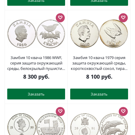
Заказать
Заказать
Замбия 10 квача 1986 WWF,
Замбия 10 квача 1979 серия
серия защита окружающей
защита окружающей среды,
среды, белокрылый пушистик,
короткохвостый сокол, тираж
тираж 25000 экз. KM 25
3250 экз. KM 19а серебро BU
8 300
руб.
8 100
руб.
серебро PROOF 11-224-33
11-155-33
Заказать
Заказать