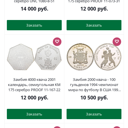
серебро UNC 1080-8-51
175 серебро PROOF 11-073-31
14 000
руб.
12 000
руб.
Заказать
Заказать
Замбия 4000 квача 2001
Замбия 2000 квача - 100
календарь, семиугольная KM
гульденов 1994 чемпионат
175 серебро PROOF 11-167-22
мира по футболу В США 1994
года, два игрока, ошибка (100
12 000
руб.
10 500
руб.
Guilders) KM 138 медно-никель
PROOF 1081-8-11
Заказать
Заказать