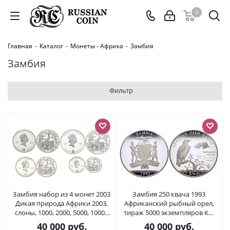
0
Главная
-
Каталог
-
Монеты - Африка
-
Замбия
Замбия
Фильтр
Замбия набор из 4 монет 2003
Замбия 250 квача 1993
Дикая природа Африки 2003,
Африканский рыбный орел,
слоны, 1000, 2000, 5000, 10000
тираж 5000 экземпляров KM
квача (1/4 OZ, 1/2 OZ, 1 OZ, 2
34 серебро PROOF 11-097-12-1
40 000
руб.
40 000
руб.