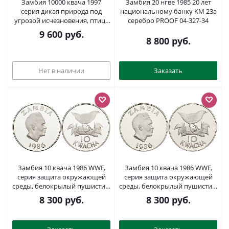
Замбия 10000 квача 1997
Замбия 20 нгве 1985 20 лет
серия дикая природа под
национальному банку KM 23а
угрозой исчезновения, птица
серебро PROOF 04-327-34
KM 116 серебро PROOF 00-00
9 600
руб.
8 800
руб.
Нет в наличии
Заказать
Замбия 10 квача 1986 WWF,
Замбия 10 квача 1986 WWF,
серия защита окружающей
серия защита окружающей
среды, белокрылый пушистик,
среды, белокрылый пушистик,
тираж 25000 экз. KM 25
тираж 25000 экз. KM 25
8 300
руб.
8 300
руб.
серебро PROOF 11-321-33
серебро PROOF 11-082-14