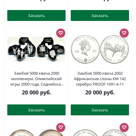
OZ), в оригинальной
деревянной коробке с
сертификатом №0532, тираж
Заказать
Заказать
2000 экз. KM 183, 184, 185, 188
серебро PROOF 3-5-2-52
Замбия 5000 квача 2000
Замбия 5000 квача 2002
миллениум, Олимпийский
Африканские слоны KM 142
игры 2000 года, Сиднейская
серебро PROOF 1091-4-11
опера, Елизавета II KM 115
20 000
руб.
20 000
руб.
серебро PROOF 1071-9-23
Заказать
Заказать