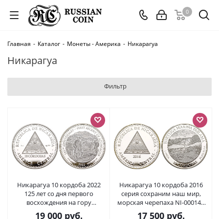
0
Главная
-
Каталог
-
Монеты - Америка
-
Никарагуа
Никарагуа
Фильтр
Никарагуа 10 кордоба 2022
Никарагуа 10 кордоба 2016
125 лет со дня первого
серия сохраним наш мир,
восхождения на гору
морская черепаха NI-000142
Аконкагуа NI-000172 серебро
серебро PROOF 11-182-11
19 000
руб.
17 500
руб.