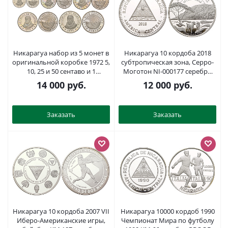
Никарагуа набор из 5 монет в
Никарагуа 10 кордоба 2018
оригинальной коробке 1972 5,
субтропическая зона, Серро-
10, 25 и 50 сентаво и 1
Моготон NI-000177 серебро
кордоба, в оригинальной
PROOF 11-182-13
14 000
руб.
12 000
руб.
коробке с сертификатом KM
PS4 медно-никель PROOF 1-5-
2-57
Заказать
Заказать
Никарагуа 10 кордоба 2007 VII
Никарагуа 10000 кордоб 1990
Иберо-Американские игры,
Чемпионат Мира по футболу