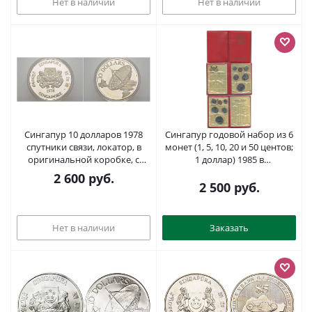
Нет в наличии
Нет в наличии
Сингапур 10 долларов 1978
Сингапур годовой набор из 6
спутники связи, локатор, в
монет (1, 5, 10, 20 и 50 центов;
оригинальной коробке, с
1 доллар) 1985 в
сертификатом KM 17.1
оригинальной упаковке KM
2 600
руб.
серебро PROOF 00-00
1a, 2, 3, 4, 5 и 6 UNC 8-2-06-02
2 500
руб.
Нет в наличии
Заказать