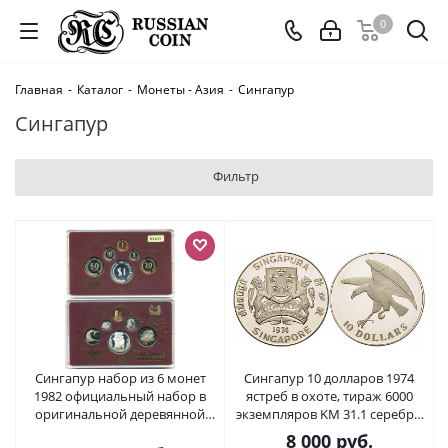
0
Главная
-
Каталог
-
Монеты - Азия
-
Сингапур
Сингапур
Фильтр
Сингапур набор из 6 монет
Сингапур 10 долларов 1974
1982 официальный набор в
ястреб в охоте, тираж 6000
оригинальной деревянной
экземпляров KM 31.1 серебро
коробке, в пластике, с
PROOF 11-102-11
8 000
руб.