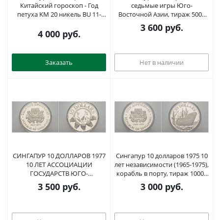
Китайский гороскоп - Год
седьмые игры Юго-
петуха KM 20 никель BU 11-
Восточной Азии, тираж 5000
138-35
экземпляров, в оригинальной
3 600
руб.
коробке, запайка KM 10
4 000
руб.
серебро PROOF 00-00
Заказать
Нет в наличии
СИНГАПУР 10 ДОЛЛАРОВ 1977
Сингапур 10 долларов 1975 10
10 ЛЕТ АССОЦИАЦИИ
лет независимости (1965-1975),
ГОСУДАРСТВ ЮГО-
корабль в порту, тираж 10000
ВОСТОЧНОЙ АЗИИ (ASEAN)
экз., вес 31,1 г., проба 500, в
3 500
руб.
3 000
руб.
(1967-1977), ТИРАЖ 10000 ЭКЗ.,
оригинальной коробке, с
ВЕС 31,1 ГР., ПРОБА 500 KM 16
сертификатом KM 11 серебро
серебро PROOF 1081-6-12
PROOF 5-4-3-03