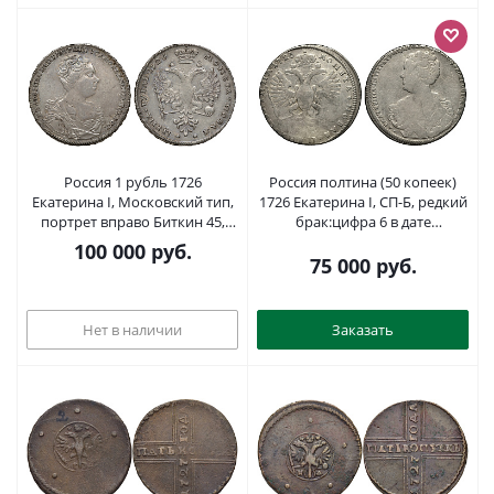
Россия 1 рубль 1726
Россия полтина (50 копеек)
Екатерина I, Московский тип,
1726 Екатерина I, СП-Б, редкий
портрет вправо Биткин 45,
брак:цифра 6 в дате
Dav. 1665 R серебро 00-000-00
развернута на 180 градусов,
100 000
руб.
гурт № 6 (50%) и гурт № 1 (50%)
75 000
руб.
Биткин 209 R, 5 рублей по
Ильину серебро 00-810-83
Нет в наличии
Заказать