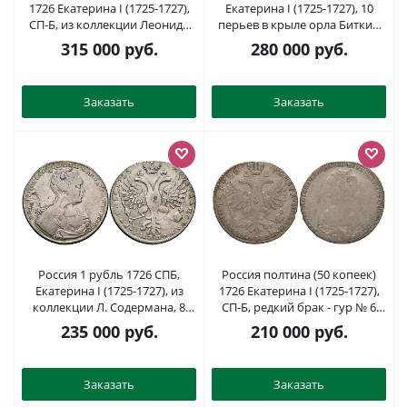
1726 Екатерина I (1725-1727),
Екатерина I (1725-1727), 10
СП-Б, из коллекции Леонида
перьев в крыле орла Биткин
Содермана Биткин 194 R1
206 серебро 10-010-40
315 000
руб.
280 000
руб.
серебро 10-016-54
Заказать
Заказать
Россия 1 рубль 1726 СПБ,
Россия полтина (50 копеек)
Екатерина I (1725-1727), из
1726 Екатерина I (1725-1727),
коллекции Л. Содермана, 8
СП-Б, редкий брак - гур № 6
рублей по Ильину, 15 рублей
(50%) и гурт № 1 (50%) Биткин
235 000
руб.
210 000
руб.
по Петрову Биткин 147 (R1)
201 R серебро 10-011-28
серебро 10-020-51
Заказать
Заказать