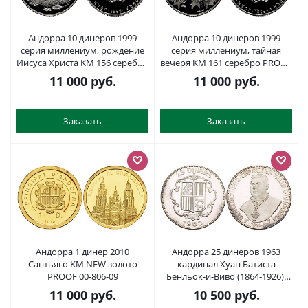
Андорра 10 динеров 1999
Андорра 10 динеров 1999
серия миллениум, рождение
серия миллениум, тайная
Иисуса Христа KM 156 серебро
вечеря KM 161 серебро PROOF
PROOF 11-152-12
11-153-24
11 000
руб.
11 000
руб.
Заказать
Заказать
Андорра 1 динер 2010
Андорра 25 динеров 1963
Сантьяго KM NEW золото
кардинал Хуан Батиста
PROOF 00-806-09
Бенльок-и-Виво (1864-1926),
тираж 1350 экземпляров, с
11 000
руб.
10 500
руб.
обозначением монетного