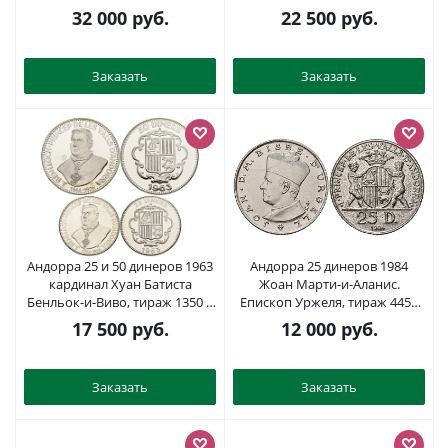
позолота, тираж 5000
1095-1-41
32 000
руб.
22 500
руб.
экземпляров KM 115 серебро
PROOF 1-5-2-29
Заказать
Заказать
Андорра 25 и 50 динеров 1963
Андорра 25 динеров 1984
кардинал Хуан Батиста
Жоан Марти-и-Аланис.
Бенльок-и-Виво, тираж 1350 и
Епископ Уржеля, тираж 4450
3350 экз. KM X 7, X 8 серебро
экз. KM 18 серебро BU 4368-
17 500
руб.
12 000
руб.
PROOF 1095-1-43
121
Заказать
Заказать