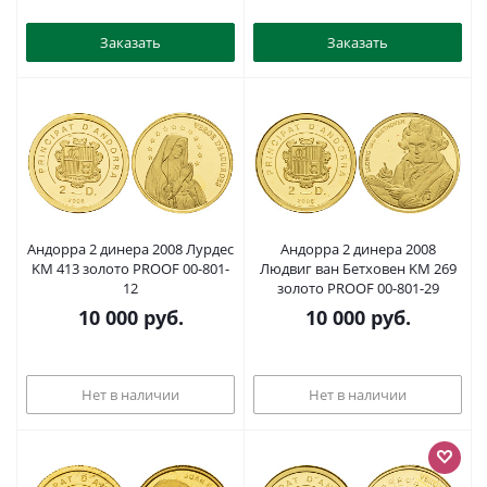
двора под бюстом KM X 7,
Bruce 7 серебро PROOF 4044-
Заказать
Заказать
1134
Андорра 2 динера 2008 Лурдес
Андорра 2 динера 2008
KM 413 золото PROOF 00-801-
Людвиг ван Бетховен KM 269
12
золото PROOF 00-801-29
10 000
руб.
10 000
руб.
Нет в наличии
Нет в наличии