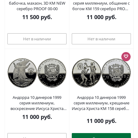
бабочка, махаон, 3D KM NEW
серия миллениум, общение с
серебро PROOF 00-00
богом KM 159 серебро PROOF
00-000-00
11 500
руб.
11 000
руб.
Нет в наличии
Нет в наличии
Андорра 10 динеров 1999
Андорра 10 динеров 1999
серия миллениум,
серия миллениум, крещение
воскресение Иисуса Христа
Иисуса Христа KM 158 серебро
KM 163 серебро PROOF 11-153-
PROOF 11-152-35
11 000
руб.
42
11 000
руб.