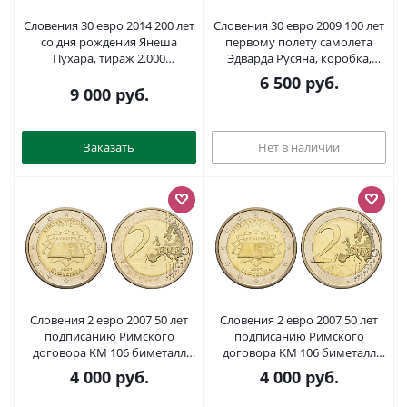
Словения 30 евро 2014 200 лет
Словения 30 евро 2009 100 лет
со дня рождения Янеша
первому полету самолета
Пухара, тираж 2.000
Эдварда Русяна, коробка,
экземпляров KM 119 серебро
сертификат KM 86 серебро
6 500
руб.
PROOF 270-745
BUNC 00-00
9 000
руб.
Заказать
Нет в наличии
Словения 2 евро 2007 50 лет
Словения 2 евро 2007 50 лет
подписанию Римского
подписанию Римского
договора KM 106 биметалл
договора KM 106 биметалл
UNC 1085-5-73
UNC 1085-5-75
4 000
руб.
4 000
руб.