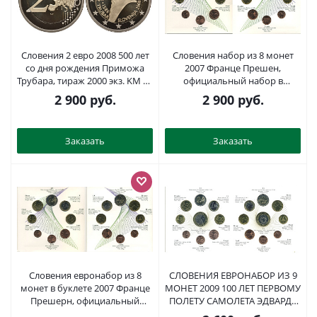
Словения 2 евро 2008 500 лет
Словения набор из 8 монет
со дня рождения Приможа
2007 Франце Прешен,
Трубара, тираж 2000 экз. KM 80
официальный набор в
биметалл PROOF M1-12
запайке и буклете UNC 7-4-2-
2 900
руб.
2 900
руб.
47
Заказать
Заказать
Словения евронабор из 8
СЛОВЕНИЯ ЕВРОНАБОР ИЗ 9
монет в буклете 2007 Франце
МОНЕТ 2009 100 ЛЕТ ПЕРВОМУ
Прешерн, официальный
ПОЛЕТУ САМОЛЕТА ЭДВАРДА
набор, в буклете биметалл
РУСЯНА, АВИАКОНСТРУКТОРА