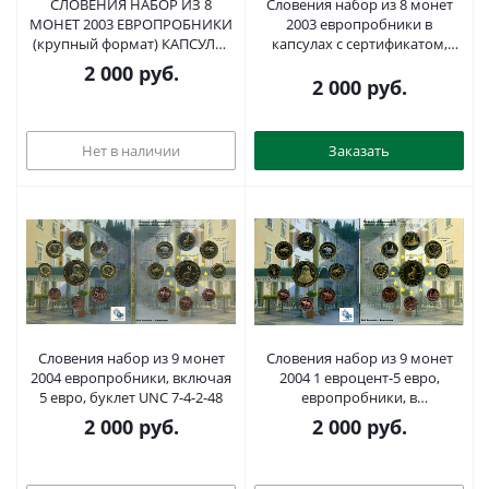
СЛОВЕНИЯ НАБОР ИЗ 8
Словения набор из 8 монет
МОНЕТ 2003 ЕВРОПРОБНИКИ
2003 европробники в
(крупный формат) КАПСУЛЫ,
капсулах с сертификатом,
ЛЮДОВИК ШТУР биметалл
крупный формат, буклет
2 000
руб.
PROOF 06-081-10
PROOF 7-4-55
2 000
руб.
Нет в наличии
Заказать
Словения набор из 9 монет
Словения набор из 9 монет
2004 европробники, включая
2004 1 евроцент-5 евро,
5 евро, буклет UNC 7-4-2-48
европробники, в
оригинальном буклете BUNC
2 000
руб.
2 000
руб.
3-4-11-40