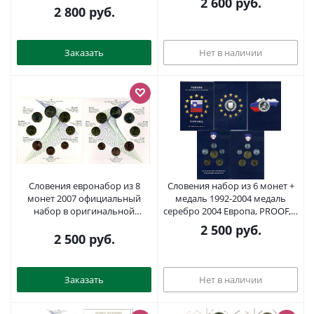
2 600
руб.
UNC 7-6-1-09
И ЛЕТЧИКА ИСПЫТАТЕЛЯ, В
2 800
руб.
ОРИГИНАЛЬНОМ
КАРТОННОМ БУКЛЕТЕ UNC 7-
7-21
Заказать
Нет в наличии
Словения евронабор из 8
Словения набор из 6 монет +
монет 2007 официальный
медаль 1992-2004 медаль
набор в оригинальной
серебро 2004 Европа, PROOF, в
запайке и буклете UNC 5-4-1-
оригинальном буклете UNC 4-
2 500
руб.
11
4-1-50
2 500
руб.
Заказать
Нет в наличии