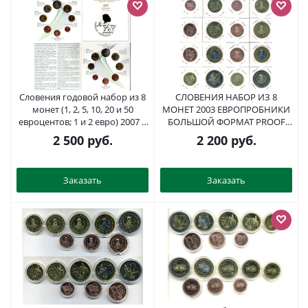
Словения годовой набор из 8
СЛОВЕНИЯ НАБОР ИЗ 8
монет (1, 2, 5, 10, 20 и 50
МОНЕТ 2003 ЕВРОПРОБНИКИ
евроцентов; 1 и 2 евро) 2007 в
БОЛЬШОЙ ФОРМАТ PROOF
оригинальной упаковке
3896-211
2 500
руб.
2 200
руб.
монетного двора KM MS16 (68,
69, 70, 71, 72, 73, 74 и 75) BU 8-1-
06-13
Заказать
Заказать