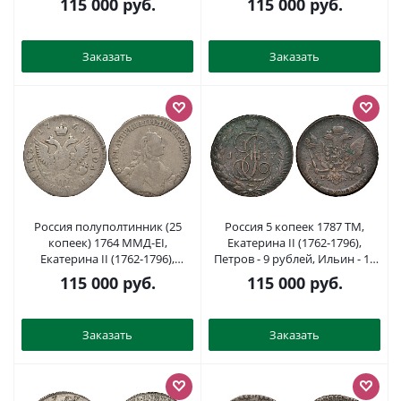
115 000
руб.
115 000
руб.
Заказать
Заказать
Россия полуполтинник (25
Россия 5 копеек 1787 ТМ,
копеек) 1764 ММД-ЕI,
Екатерина II (1762-1796),
Екатерина II (1762-1796),
Петров - 9 рублей, Ильин - 10
Ильин 15 рублей Биткин 139
рублей Биткин 854 R1 медь 10-
115 000
руб.
115 000
руб.
R2 серебро 10-016-32
015-21
Заказать
Заказать