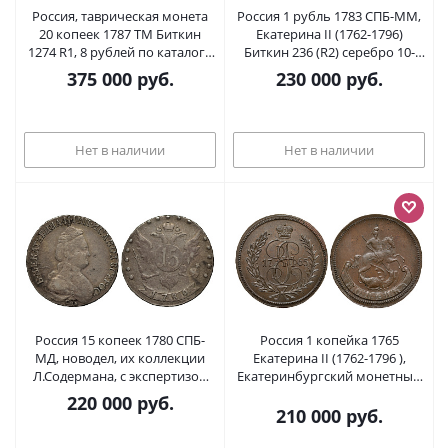
Россия, таврическая монета
Россия 1 рубль 1783 СПБ-ММ,
20 копеек 1787 ТМ Биткин
Екатерина II (1762-1796)
1274 R1, 8 рублей по каталогу
Биткин 236 (R2) серебро 10-
Ильина серебро 00-000-00
015-65
375 000
руб.
230 000
руб.
Нет в наличии
Нет в наличии
Россия 15 копеек 1780 СПБ-
Россия 1 копейка 1765
МД, новодел, их коллекции
Екатерина II (1762-1796 ),
Л.Содермана, с экспертизой
Екатеринбургский монетный
Ширяков и Ко Биткин Н 431 R3
двор, вес 20,09 гр., новодел,
220 000
руб.
серебро 00-000-00
пьедфорт, 5 рублей по
210 000
руб.
Трапезникову Биткин Н715