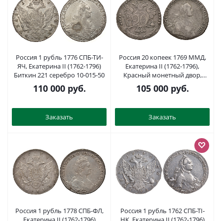
Россия 1 рубль 1776 СПБ-ТИ-
Россия 20 копеек 1769 ММД,
ЯЧ, Екатерина II (1762-1796)
Екатерина II (1762-1796),
Биткин 221 серебро 10-015-50
Красный монетный двор,
Ильин 5 рублей, из коллекции
110 000
руб.
105 000
руб.
Леонида Содермана Биткин
156 (R1), Северин 2024, GM
10.11 серебро 10-002-05
Заказать
Заказать
Россия 1 рубль 1778 СПБ-ФЛ,
Россия 1 рубль 1762 СПБ-ТI-
Екатерина II (1762-1796)
НК, Екатерина II (1762-1796)