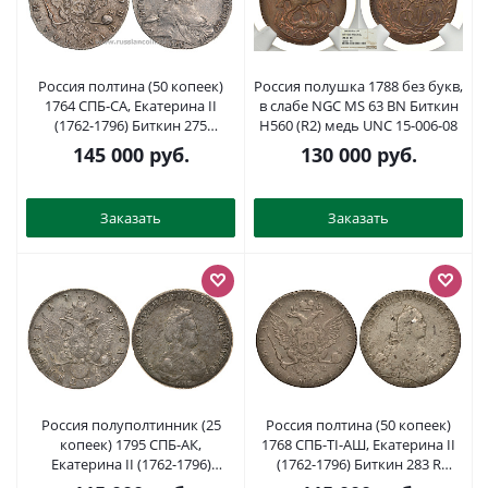
Россия полтина (50 копеек)
Россия полушка 1788 без букв,
1764 СПБ-СА, Екатерина II
в слабе NGC MS 63 BN Биткин
(1762-1796) Биткин 275
Н560 (R2) медь UNC 15-006-08
серебро 10-005-71
145 000
руб.
130 000
руб.
Заказать
Заказать
Россия полуполтинник (25
Россия полтина (50 копеек)
копеек) 1795 СПБ-АК,
1768 СПБ-TI-АШ, Екатерина II
Екатерина II (1762-1796)
(1762-1796) Биткин 283 R
Биткин 360 серебро 10-011-31
серебро 10-015-44