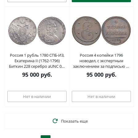
Россия 1 рубль 1780 СПБ-ИЗ,
Россия 4 копейки 1796
Екатерина II (1762-1796)
новодел, с экспертным
Биткин 228 серебро aUNC 00-
заключением за подписью И.
000-00
В. Ширякова Биткин Н 923 (R2),
95 000
руб.
95 000
руб.
Дьяков - медь aUNC 00-000-00
Нет в наличии
Нет в наличии
Показать еще