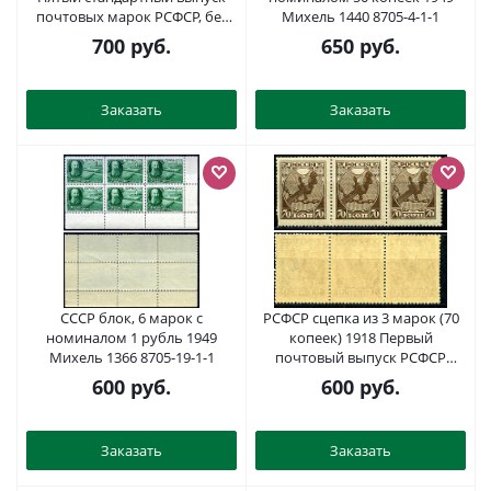
почтовых марок РСФСР, без
Михель 1440 8705-4-1-1
перфорации Загорский RSF
700
руб.
650
руб.
0111 марка с оригинальным
клеем, без следов наклейки
(чистая) 8699-4-5-1
Заказать
Заказать
СССР блок, 6 марок с
РСФСР сцепка из 3 марок (70
номиналом 1 рубль 1949
копеек) 1918 Первый
Михель 1366 8705-19-1-1
почтовый выпуск РСФСР
Загорский RSF 2 марка с
600
руб.
600
руб.
оригинальным клеем, без
следов наклейки (чистая) 8699-
3-2-2
Заказать
Заказать