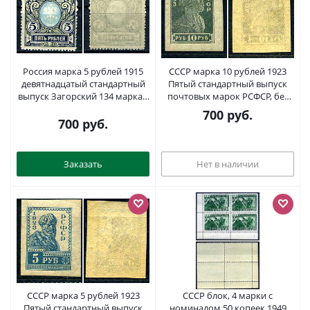
Россия марка 5 рублей 1915
СССР марка 10 рублей 1923
девятнадцатый стандартный
Пятый стандартный выпуск
выпуск Загорский 134 марка с
почтовых марок РСФСР, без
оригинальным клеем, без
перфорации Загорский RSF
700
руб.
следов наклейки (чистая) 8707-
0112 марка с оригинальным
700
руб.
6-5-4
клеем, без следов наклейки
(чистая) 8699-4-5-2
Заказать
Нет в наличии
СССР марка 5 рублей 1923
СССР блок, 4 марки с
Пятый стандартный выпуск
номиналом 50 копеек 1949