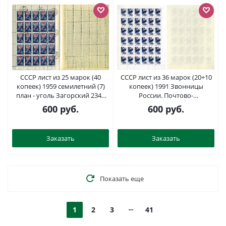
СССР лист из 25 марок (40
СССР лист из 36 марок (20+10
копеек) 1959 семилетний (7)
копеек) 1991 Звонницы
план - уголь Загорский 2349
России. Почтово-
почтовое гашение 8705-40-1-2
благотворительный выпуск в
600
руб.
600
руб.
помощь Советскому фонду
культуры - колокол Загорский
6280 бумага 8805-01-1
Заказать
Заказать
Показать еще
1
2
3
41