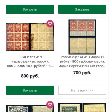
4-1-2
Заказать
Заказать
РСФСР лот из 9
Россия сцепка из 3 марок (1
неразрезанных марок с
рубль) 1905 гербовая марка,
номиналом 1000 рублей 1921
марка с оригинальным клеем,
8705-4-1-2
без следов наклейки (чистая)
700
руб.
Загорский RS1 8706-13-3-7
800
руб.
Заказать
Нет в наличии