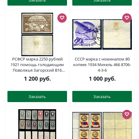
РСФСР марка 2250 рублей
СССР марка с номиналом 80
1921 помощь голодающим
копеек 1934 Михель 466 8706-
Поволжья Загорский B16
4-3-6
негашеная марка с наклейкой
1 200
руб.
1 000
руб.
или следом наклеивания 8699-
4-1-1
Заказать
Заказать