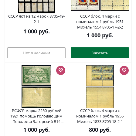
СССР лот из 12 марок 8705-49-
СССР блок, 4 марки с
2-1
номиналом 1 рубль 1951
Михель 1554 8705-17-2-2
1 000
руб.
1 000
руб.
Нет в наличии
Заказать
РСФСР марка 2250 рублей
СССР блок, 4 марки с
1921 помощь голодающим
номиналом 1 рубль 1956
Поволжья Загорский B14
Михель 1833 8705-18-2-1
негашеная марка с наклейкой
1 000
руб.
800
руб.
или следом наклеивания 8699-