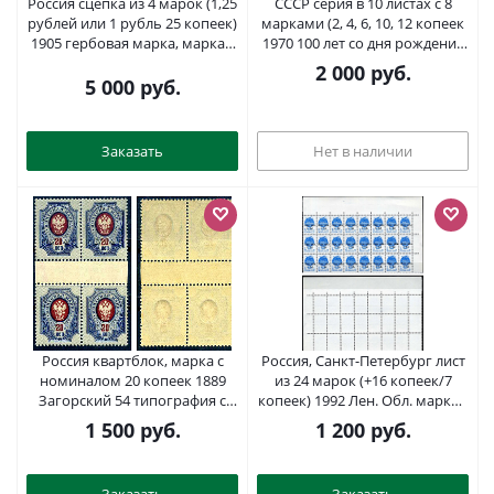
Россия сцепка из 4 марок (1,25
СССР серия в 10 листах с 8
рублей или 1 рубль 25 копеек)
марками (2, 4, 6, 10, 12 копеек
1905 гербовая марка, марка с
1970 100 лет со дня рождения
оригинальным клеем, без
В.И. Ленина (1870 - 1924) -
2 000
руб.
следов наклейки (чистая)
В.И.Ленин (по фото
5 000
руб.
Загорский RS2 8706-17-6
И.Шарыгина, Ю.Мебиуса,
Б.Вигилева, В.Плиера,
М.Ниппельбаума, Л.Оцупа),
Заказать
Нет в наличии
скульптура и парельеф
Загорский 3749KB, 3750KB, 3
Россия квартблок, марка с
Россия, Санкт-Петербург лист
номиналом 20 копеек 1889
из 24 марок (+16 копеек/7
Загорский 54 типография с
копеек) 1992 Лен. Обл. марка с
тиснением 8705-51-2-1
оригинальным клеем, без
1 500
руб.
1 200
руб.
следов наклейки (чистая) 8705-
111-1-2
Заказать
Заказать