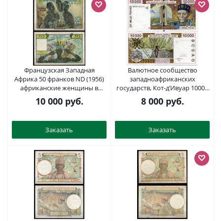
Французская Западная
Валютное сообщество
Африка 50 франков ND (1956)
западноафриканских
африканские женщины в
государств, Кот-д’Ивуар 10000
традиционных нарядах Pick 45
франков 1998 А, здание
10 000
руб.
8 000
руб.
бумага 451-1122-2
центрального банка BCEAO в
Дакаре, женщина на
виноградном мосту, подписи
Заказать
Заказать
Ide Gnandou и Charles Konan
Banny Pick 114Ag бумага UNC
(пресс) 451-168-1