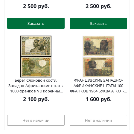
47-1-2
2 500
руб.
2 500
руб.
Заказать
Заказать
Берег Слоновой кости,
ФРАНЦУЗСКИЕ ЗАПАДНО-
Западно-Африканские штаты
АФРИКАНСКИЕ ШТАТЫ 100
1000 франков ND коренные
ФРАНКОВ 1964 БУКВА А, КОТ-д'
жители Pick 103A k бумага
ИВУАР, ПОДПИСЬ 3, 2 ДЕКАБРЯ
2 100
руб.
1 600
руб.
6352-56-1-1
1964 Pick 101Аd бумага 6301-
40-2
Нет в наличии
Нет в наличии