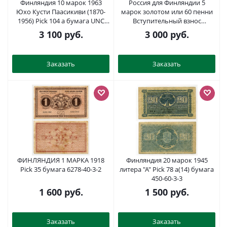
Финляндия 10 марок 1963
Россия для Финляндии 5
Юхо Кусти Паасикиви (1870-
марок золотом или 60 пенни
1956) Pick 104 а бумага UNC
Вступительный взнос
(пресс) 451-84-1
включает гербовый сбор
3 100
руб.
3 000
руб.
бумага 436-8-2
Заказать
Заказать
ФИНЛЯНДИЯ 1 МАРКА 1918
Финляндия 20 марок 1945
Pick 35 бумага 6278-40-3-2
литера "А" Pick 78 a(14) бумага
450-60-3-3
1 600
руб.
1 500
руб.
Заказать
Заказать